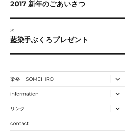
稿
2017 新年のごあいさつ
前
の
ナ
投
ビ
稿:
次
ゲ
藍染手ぶくろプレゼント
次
の
ー
投
シ
稿:
ョ
サ
染裕 SOMEHIRO
ブ
メ
ン
ニ
サ
information
ュ
ブ
ー
メ
を
ニ
サ
リンク
展
ュ
ブ
開
ー
メ
を
ニ
contact
展
ュ
開
ー