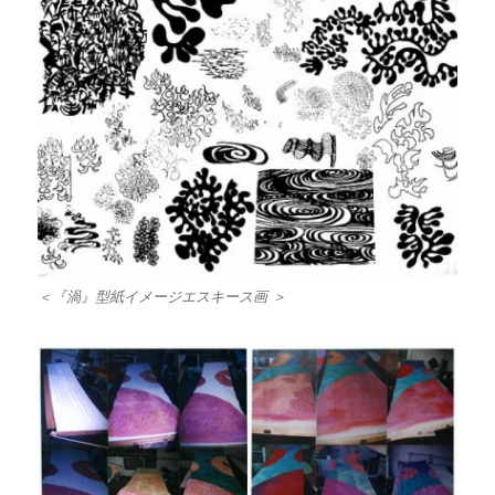
＜『渦』型紙イメージエスキース画 ＞