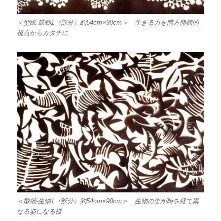
＜型紙-鼓動1（部分）約54cm×90cm＞ 生きる力を南方熊楠的
視点からカタチに
＜型紙-生物1（部分）約54cm×90cm＞ 生物の姿が時を経て異
なる姿になる様