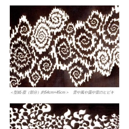
＜型紙-霞（部分）約54cm×45cm＞ 雲や風や靄や雷のヒビキ