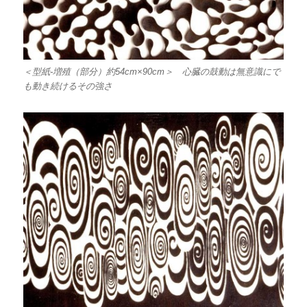
＜型紙-増殖（部分）約54cm×90cm＞ 心臓の鼓動は無意識にで
も動き続けるその強さ