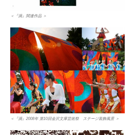
＜『渦』関連作品 ＞
＜『渦』2008年 第10回金沢文庫芸術祭 ステージ装飾風景 ＞