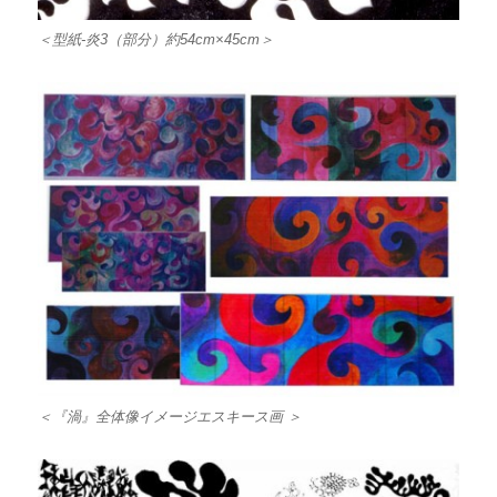
＜型紙-炎3（部分）約54cm×45cm＞
＜『渦』全体像イメージエスキース画 ＞