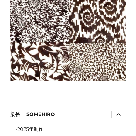
サ
染裕 SOMEHIRO
ブ
メ
ニ
~2025年制作
ュ