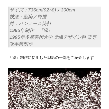
サイズ：736cm(92×8) x 300cm
技法：型染／筒描
綿：ハンノール染料
1995年制作 『渦』
1995年多摩美術大学 染織デザイン科 染専
攻卒業制作
「渦」制作に使用した型紙の一部をご紹介します