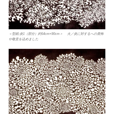
＜型紙-炎1（部分）約54cm×90cm＞ 火／炎に対するへの畏怖
や敬意を込めました