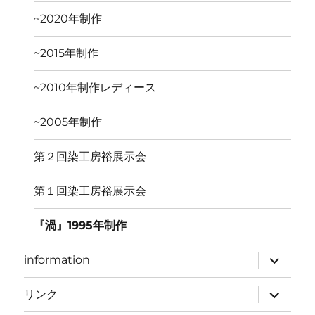
ー
を
~2020年制作
展
開
~2015年制作
~2010年制作レディース
~2005年制作
第２回染工房裕展示会
第１回染工房裕展示会
『渦』1995年制作
サ
information
ブ
メ
ニ
サ
リンク
ュ
ブ
ー
メ